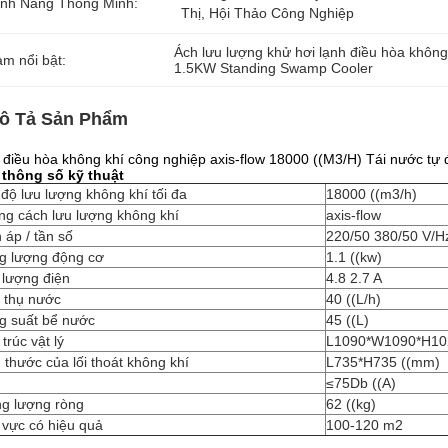
ính Năng Thông Minh:
Thị, Hội Thảo Công Nghiệp
Ách lưu lượng khử hơi lạnh điều hòa không
àm nổi bật:
1.5KW Standing Swamp Cooler
ô Tả Sản Phẩm
điều hòa không khí công nghiệp axis-flow 18000 ((M3/H) Tái nước tự
 thông số kỹ thuật
độ lưu lượng không khí tối đa
18000 ((m3/h)
ng cách lưu lượng không khí
axis-flow
 áp / tần số
220/50 380/50 V/H
g lượng động cơ
1.1 ((kw)
 lượng điện
4.8 2.7 A
u thụ nước
40 ((L/h)
g suất bể nước
45 ((L)
trúc vật lý
L1090*W1090*H10
 thước của lối thoát không khí
L735*H735 ((mm)
≤75Db ((A)
ng lượng ròng
62 ((kg)
 vực có hiệu quả
100-120 m2