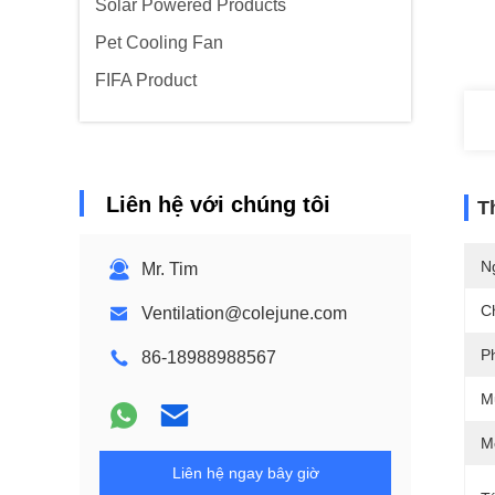
Solar Powered Products
Pet Cooling Fan
FIFA Product
Liên hệ với chúng tôi
T
N
Mr. Tim
C
Ventilation@colejune.com
P
86-18988988567
M
M
Liên hệ ngay bây giờ