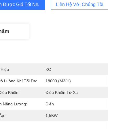
 Được Giá Tốt Nhất
Liên Hệ Với Chúng Tôi
Phẩm
 Hiệu
KC
ộ Luồng Khí Tối Đa:
18000 (M3/H)
Điều Khiển:
Điều Khiển Từ Xa
n Năng Lượng:
Điện
Áp:
1,5KW