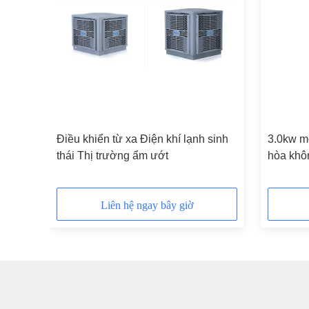
hiện
Điều khiển từ xa Điện khí lạnh sinh
3.0kw mô
lượng
thái Thị trường ẩm ướt
hòa khôn
trì
380V Ho
Liên hệ ngay bây giờ