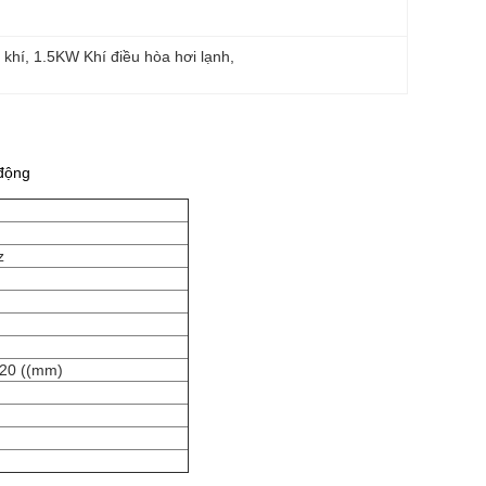
 khí
, 
1.5KW Khí điều hòa hơi lạnh
, 
 động
z
20 ((mm)