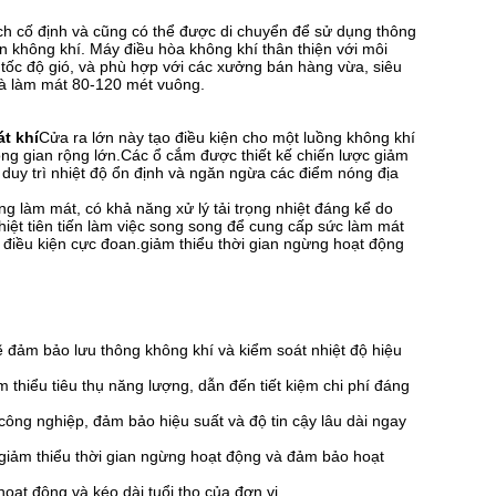
ch cố định và cũng có thể được di chuyển để sử dụng thông
 không khí. Máy điều hòa không khí thân thiện với môi
tốc độ gió, và phù hợp với các xưởng bán hàng vừa, siêu
 và làm mát 80-120 mét vuông.
t khí
Cửa ra lớn này tạo điều kiện cho một luồng không khí
g gian rộng lớn.Các ổ cắm được thiết kế chiến lược giảm
 duy trì nhiệt độ ổn định và ngăn ngừa các điểm nóng địa
ng làm mát, có khả năng xử lý tải trọng nhiệt đáng kể do
iệt tiên tiến làm việc song song để cung cấp sức làm mát
 điều kiện cực đoan.giảm thiểu thời gian ngừng hoạt động
 đảm bảo lưu thông không khí và kiểm soát nhiệt độ hiệu
m thiểu tiêu thụ năng lượng, dẫn đến tiết kiệm chi phí đáng
ông nghiệp, đảm bảo hiệu suất và độ tin cậy lâu dài ngay
 giảm thiểu thời gian ngừng hoạt động và đảm bảo hoạt
hoạt động và kéo dài tuổi thọ của đơn vị.