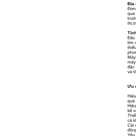
Địa
Đơn 
qua 
trườ
thị,
Tín
Đặc 
lớn 
thiể
phươ
Máy 
máy 
đặc 
và t
Ưu 
Hiệu
quả 
Hiệu
kể v
Thiế
cả k
Cài 
động
Yêu 