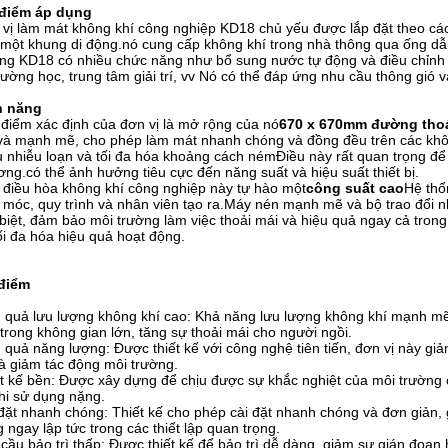
 điểm áp dụng
vị làm mát không khí công nghiệp KD18 chủ yếu được lắp đặt theo cá
một khung di động.nó cung cấp không khí trong nhà thông qua ống dẫn
ng KD18 có nhiều chức năng như bổ sung nước tự động và điều chỉnh 
trường học, trung tâm giải trí, vv Nó có thể đáp ứng nhu cầu thông gió
h năng
điểm xác định của đơn vị là mở rộng của nó
670 x 670mm đường thoá
và mạnh mẽ, cho phép làm mát nhanh chóng và đồng đều trên các khôn
u nhiễu loạn và tối đa hóa khoảng cách némĐiều này rất quan trọng để
ng.có thể ảnh hưởng tiêu cực đến năng suất và hiệu suất thiết bị.
điều hòa không khí công nghiệp này tự hào một
công suất cao
Hệ thố
móc, quy trình và nhân viên tạo ra.Máy nén mạnh mẽ và bộ trao đổi nh
biệt, đảm bảo môi trường làm việc thoải mái và hiệu quả ngay cả trong
ối đa hóa hiệu quả hoạt động.
điểm
 quả lưu lượng không khí cao: Khả năng lưu lượng không khí mạnh mẽ
trong không gian lớn, tăng sự thoải mái cho người ngồi.
 quả năng lượng: Được thiết kế với công nghệ tiên tiến, đơn vị này giả
à giảm tác động môi trường.
t kế bền: Được xây dựng để chịu được sự khắc nghiệt của môi trường c
hi sử dụng nặng.
đặt nhanh chóng: Thiết kế cho phép cài đặt nhanh chóng và đơn giản,
 ngay lập tức trong các thiết lập quan trọng.
cầu bảo trì thấp: Được thiết kế để bảo trì dễ dàng, giảm sự gián đoạn 