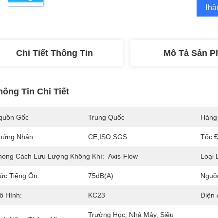
Nhận
Chi Tiết Thông Tin
Mô Tả Sản 
hông Tin Chi Tiết
guồn Gốc
Trung Quốc
Hàng
hứng Nhận
CE,ISO,SGS
Tốc Đ
hong Cách Lưu Lượng Không Khí:
Axis-Flow
Loại 
ức Tiếng Ồn:
75dB(A)
Nguồ
ô Hình:
KC23
Điện 
Trường Học, Nhà Máy, Siêu 