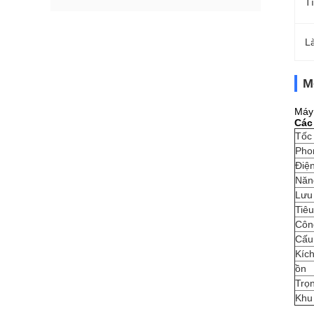
T
L
M
Máy 
Các
Tốc 
Pho
Điện
Năn
Lưu
Tiê
Côn
Cấu 
Kích
ồn
Trọ
Khu