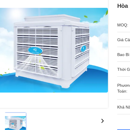
Hòa
MOQ:
Giá Cả
Bao Bì
Thời G
Phươn
Toán:
Khả N