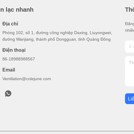
ên lạc nhanh
Thô
Địa chỉ
Đăng
nhiề
Phòng 102, số 1, đường công nghiệp Daxing, Liuyongwei,
đường Wanjiang, thành phố Dongguan, tỉnh Quảng Đông
Điện thoại
86-18988988567
Email
Ventilation@colejune.com
Li