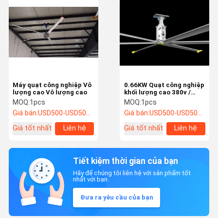
Máy quạt công nghiệp Vô
0.66KW Quạt công nghiệp
lượng cao Vô lượng cao
khối lượng cao 380v /
50HZ Kiểm soát nước
MOQ:
1pcs
MOQ:
1pcs
Giá bán:
USD500-USD5000/SET
Giá bán:
USD500-USD5000/SET
Giá tốt nhất
Liên hệ
Giá tốt nhất
Liên hệ
Tiết kiệm thời gian của bạn
Hãy để chúng tôi liên hệ với sản phẩm tốt
nhất với bạn.
Đưa ra yêu cầu của bạn