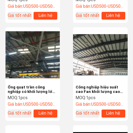
xoắn lớn 380v
tâm mua sắm
Giá bán:
USD500-USD5000/SET
Giá bán:
USD500-USD5000/SET
Giá tốt nhất
Liên hệ
Giá tốt nhất
Liên hệ
Ống quạt trần công
Công nghiệp hiệu suất
nghiệp có khối lượng lớn
cao Fan khối lượng cao
Ống quạt lớn hiệu quả
bền tiêu thụ năng lượng
MOQ:
1pcs
MOQ:
1pcs
năng lượng
thấp cho không gian lớn
Giá bán:
USD500-USD5000/SET
Giá bán:
USD500-USD5000/SET
Giá tốt nhất
Liên hệ
Giá tốt nhất
Liên hệ