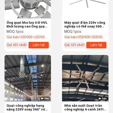
Ống quạt kho lưu trữ HVL
Máy quạt điện 220v công
khối lượng cao Ống quạt
nghiệp có thể xoay 360
HVL thương mại với cấu
độ
MOQ:
1pcs
MOQ:
1pcs
trúc bền
Giá bán:
USD500-USD5000/SET
Giá bán:
USD500-USD5000/SET
Giá tốt nhất
Liên hệ
Giá tốt nhất
Liên hệ
Nhà
Sản Phẩm
Về Chúng Tôi
Liên Hệ Với
Chúng Tôi
Quạt công nghiệp hạng
Nhà sản xuất Quạt trần
nặng 220V xoay 360° với
công nghiệp 6 cánh 24ft