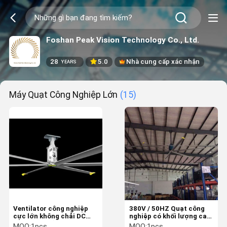
Foshan Peak Vision Technology Co., Ltd.
28
5.0
Nhà cung cấp xác nhận
YEARS
Máy Quạt Công Nghiệp Lớn
(15)
Ventilator công nghiệp
380V / 50HZ Quạt công
cực lớn không chải DC
nghiệp có khối lượng cao
chống quá tải mô-men
mạnh mẽ cho các trung
MOQ:
1pcs
MOQ:
1pcs