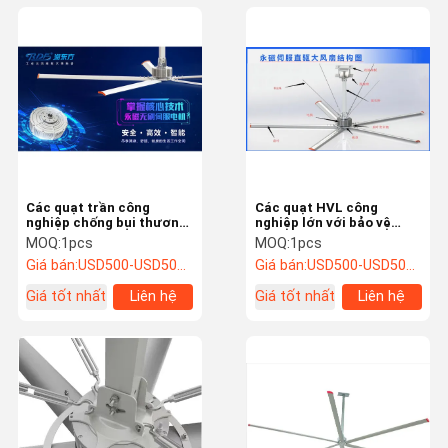
Các quạt trần công
Các quạt HVL công
nghiệp chống bụi thương
nghiệp lớn với bảo vệ
mại
động cơ bền IP64
MOQ:
1pcs
MOQ:
1pcs
Giá bán:
USD500-USD5000/SET
Giá bán:
USD500-USD5000/SET
Giá tốt nhất
Liên hệ
Giá tốt nhất
Liên hệ